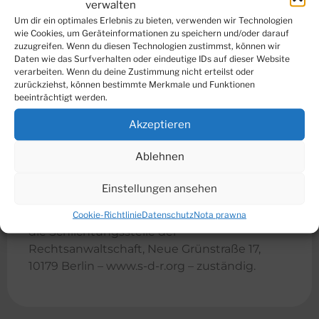
Dovestr. 2 – 4 10587 Berlin
verwalten
Um dir ein optimales Erlebnis zu bieten, verwenden wir Technologien
Streitbeilegung
wie Cookies, um Geräteinformationen zu speichern und/oder darauf
zuzugreifen. Wenn du diesen Technologien zustimmst, können wir
Plattform der EU-Kommission zur Online-
Daten wie das Surfverhalten oder eindeutige IDs auf dieser Website
Streitbeilegung:
verarbeiten. Wenn du deine Zustimmung nicht erteilst oder
zurückziehst, können bestimmte Merkmale und Funktionen
www.ec.europa.eu/consumers/odr
beeinträchtigt werden.
Informationen gemäß § 36 VSBG
Akzeptieren
Für unsere Mandanten sind wir grundsätzlich
Ablehnen
bereit, an Streitbeilegungsverfahren bei der
Schlichtungsstelle der Rechtsanwaltschaft
Einstellungen ansehen
teilzunehmen. Für vermögensrechtliche
Streitigkeiten aus dem Mandatsverhältnis ist
Cookie-Richtlinie
Datenschutz
Nota prawna
die Schlichtungsstelle der
Rechtsanwaltschaft, Neue Grünstraße 17,
10179 Berlin – www.s-d-r.org – zuständig.