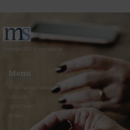
Copyright 2023 © nms-legal.de
Menu
STRONA GŁÓWNA
USŁUGI
ADWOKACI
O NAS