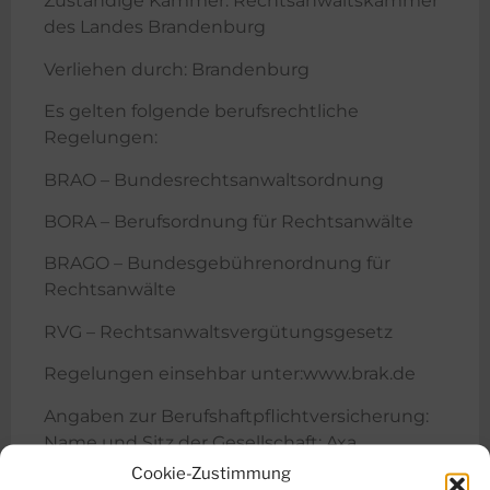
Zuständige Kammer: Rechtsanwaltskammer
des Landes Brandenburg
Verliehen durch: Brandenburg
Es gelten folgende berufsrechtliche
Regelungen:
BRAO – Bundesrechtsanwaltsordnung
BORA – Berufsordnung für Rechtsanwälte
BRAGO – Bundesgebührenordnung für
Rechtsanwälte
RVG – Rechtsanwaltsvergütungsgesetz
Regelungen einsehbar unter:www.brak.de
Angaben zur Berufshaftpflichtversicherung:
Name und Sitz der Gesellschaft: Axa
Versicherung AG Niederlassung Berlin
Cookie-Zustimmung